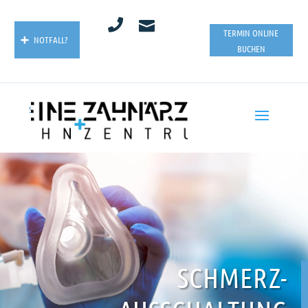


TERMIN ONLINE
NOTFALL?
BUCHEN
SOS
|
NOTDIENST
SCHMERZ-