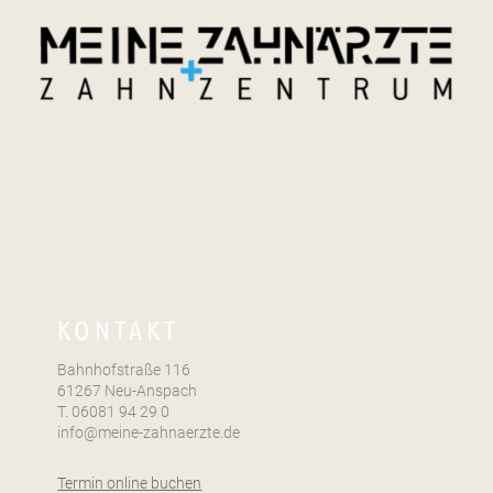
KONTAKT
Bahnhofstraße 116
61267 Neu-Anspach
T. 06081 94 29 0
info@meine-zahnaerzte.de
Termin online buchen