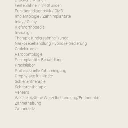
Brücken / Kronen
Feste Zähne in 24 Stunden
Funktionsdiagnostik / CMD
Implantologie / Zahnimplantate
Inlay / Onlay
Kieferorthopädie
Invisalign
Therapie Kinderzahnheilkunde
Narkosebehandlung Hypnose, Sedierung
Oralchirurgie
Parodontologie
Periimplantitis Behandlung
Praxislabor
Professionelle Zahnreinigung
Prophylaxe für Kinder
Schienentherapie
Schnarchtherapie
Veneers
Weisheitszähne Wurzelbehandlung/Endodontie
Zahnerhaltung
Zahnersatz